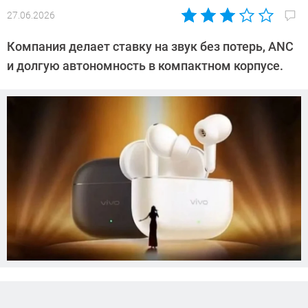
27.06.2026
Автор:
Азиза
Компания делает ставку на звук без потерь, ANC
Довлатова
и долгую автономность в компактном корпусе.