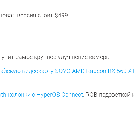
оповая версия стоит $499.
лучит самое крупное улучшение камеры
тайскую видеокарту SOYO AMD Radeon RX 560 X
oth-колонки с HyperOS Connect
, RGB-подсветкой 