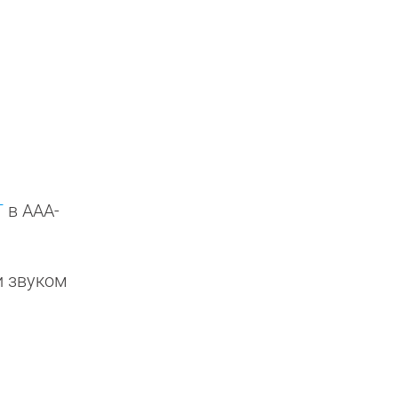
T
в ААА-
и звуком