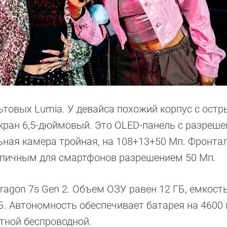
ьтовых Lumia. У девайса похожий корпус с ост
Экран 6,5-дюймовый. Это OLED-панель с разреш
льная камера тройная, на 108+13+50 Мп. Фронта
типичным для смартфонов разрешением 50 Мп.
ragon 7s Gen 2. Объем ОЗУ равен 12 ГБ, емкост
Б. Автономность обеспечивает батарея на 4600 
ттной беспроводной.