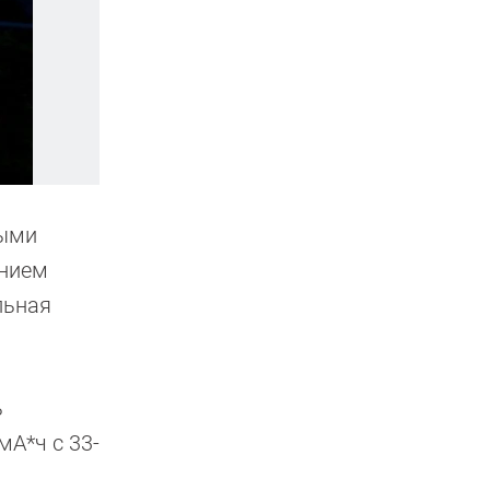
рыми
ением
льная
ь
мА*ч с 33-