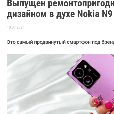
Выпущен ремонтопригодн
дизайном в духе Nokia N9
18.07.2024
Автор:
Сергей
Калашников
Это самый продвинутый смартфон под брен