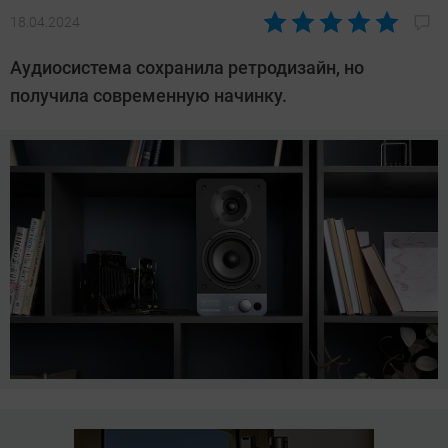
18.04.2024
Автор:
Азиза
Аудиосистема сохранила ретродизайн, но
Довлатова
получила современную начинку.