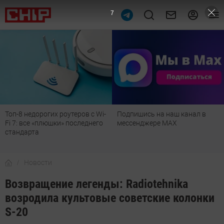
6
в с Wi-
Подпишись на наш канал в
Рейтинг телевизоров 20
еднего
мессенджере МАХ
лучшие модели для гос
детской, дачи и кухни
Новости
Возвращение легенды: Radiotehnika
возродила культовые советские колонки
S-20