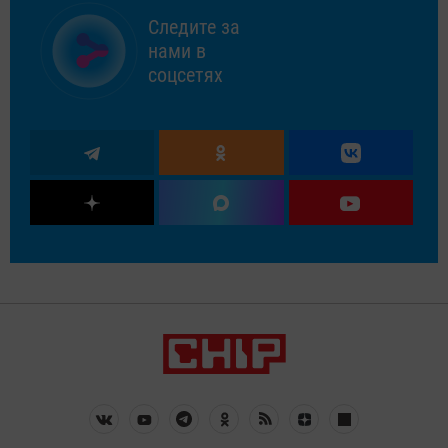
Следите за
нами в
соцсетях