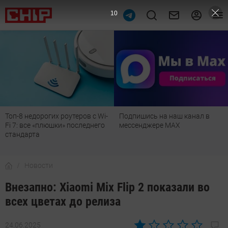
9
с Wi-
Подпишись на наш канал в
Рейтинг телевизоров 202
него
мессенджере МАХ
лучшие модели для гости
детской, дачи и кухни
Новости
Внезапно: Xiaomi Mix Flip 2 показали во
всех цветах до релиза
24.06.2025