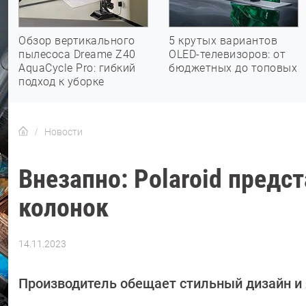
Обзор вертикального
5 крутых вариантов
пылесоса Dreame Z40
OLED-телевизоров: от
AquaCycle Pro: гибкий
бюджетных до топовых
подход к уборке
Новости
Внезапно: Polaroid предс
колонок
14.11.2023
Автор:
Азиза
Довлатова
Производитель обещает стильный дизайн и