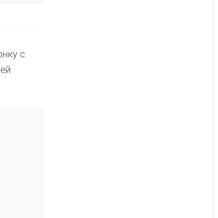
онку с
ней