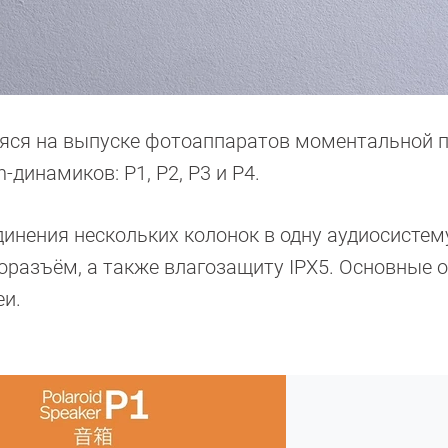
аяся на выпуске фотоаппаратов моментальной п
-динамиков: P1, P2, P3 и P4.
инения нескольких колонок в одну аудиосистему
диоразъём, а также влагозащиту IPX5. Основные 
еи.