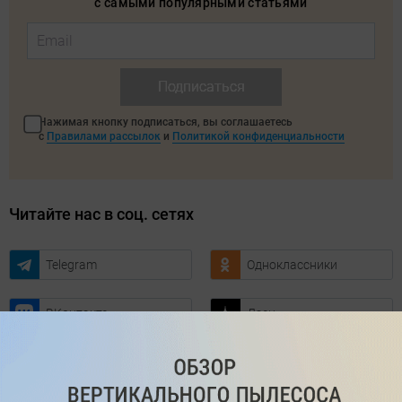
с самыми популярными статьями
Подписаться
Нажимая кнопку подписаться, вы соглашаетесь
с
Правилами рассылок
и
Политикой конфиденциальности
Читайте нас в соц. сетях
Telegram
Одноклассники
ВКонтакте
Дзен
Max
YouTube