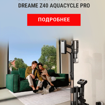
Комментарии
Написать
Мы знаем, вам есть что сказать!
Войдите
Зарегистрируйтесь
или
, чтобы
оставить комментарий
Рекомендуем