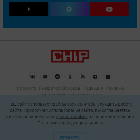
О проекте
Генератор QR-кодов
Редакция
Реклама
Пользовательское соглашение
Политика конфиденциальности
Наш сайт использует файлы cookies, чтобы улучшить работу
сайта. Продолжая использование сайта, вы соглашаетесь
Подписаться на рассылку
c использованием нами
файлов cookies
и принимаете условия
Политики конфиденциальности
© 2026 АО «БКМ», ОГРН 1027739494584, ИНН 7705056238
127018, Москва, ул. Полковая, д. 3, стр. 4, помещение I, комн. 23
ПРИНЯТЬ