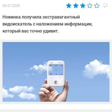
06.07.2026
Автор:
Азиза
Новинка получила экстравагантный
Довлатова
видоискатель с наложением информации,
который вас точно удивит.