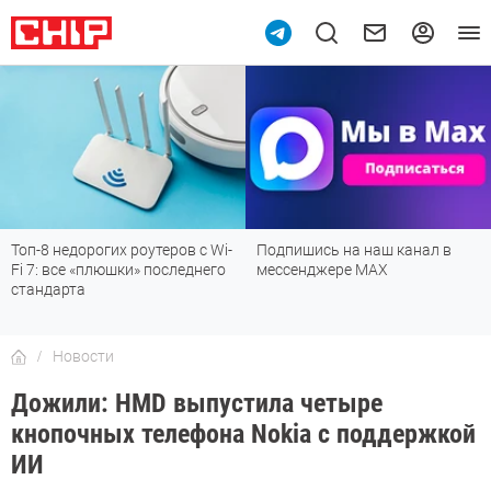
п-8 недорогих роутеров с Wi-
Подпишись на наш канал в
Ре
 7: все «плюшки» последнего
мессенджере МАХ
лу
андарта
де
Новости
Дожили: HMD выпустила четыре
кнопочных телефона Nokia с поддержкой
ИИ