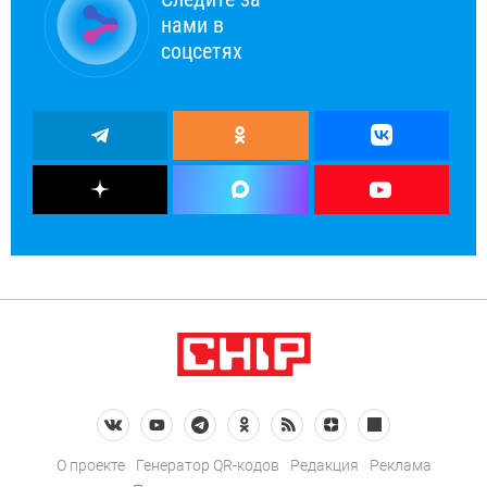
нами в
соцсетях
О проекте
Генератор QR-кодов
Редакция
Реклама