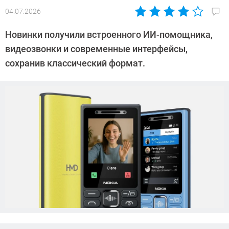
04.07.2026
Автор:
Азиза
Новинки получили встроенного ИИ-помощника,
Довлатова
видеозвонки и современные интерфейсы,
сохранив классический формат.