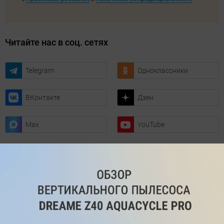
Читайте нас в соц. сетях
Telegram
Одноклассники
ВКонтакте
Дзен
Max
YouTube
Комментарии
Написать
Мы знаем, вам есть что сказать!