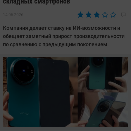
складных смартфонов
14.06.2026
Автор:
Азиза
Компания делает ставку на ИИ-возможности и
Довлатова
обещает заметный прирост производительности
по сравнению с предыдущим поколением.