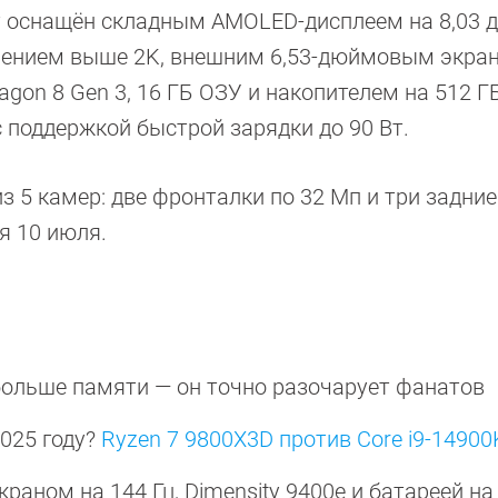
дет оснащён складным AMOLED-дисплеем на 8,03 
ешением выше 2K, внешним 6,53-дюймовым экран
gon 8 Gen 3, 16 ГБ ОЗУ и накопителем на 512 Г
 поддержкой быстрой зарядки до 90 Вт.
из 5 камер: две фронталки по 32 Мп и три задни
ся 10 июля.
больше памяти — он точно разочарует фанатов
2025 году?
Ryzen 7 9800X3D против Core i9-14900
краном на 144 Гц, Dimensity 9400e и батареей на