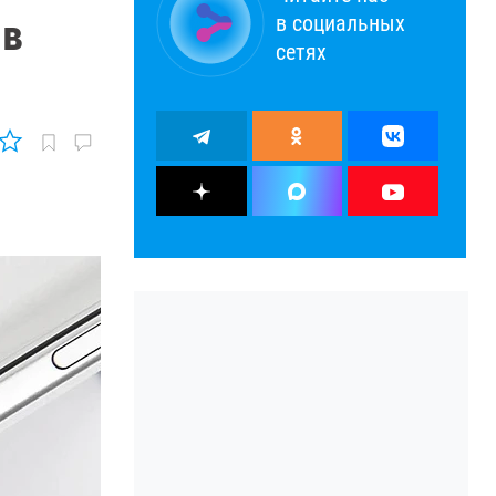
в социальных
 в
сетях