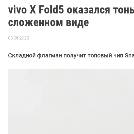
vivo X Fold5 оказался тон
сложенном виде
05.06.2025
Автор:
Азиза
Довлатова
Складной флагман получит топовый чип Snap