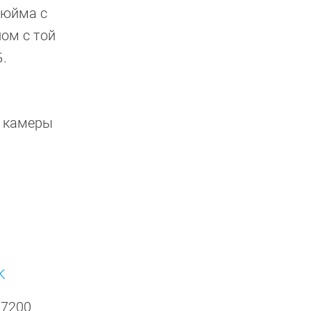
дюйма с
ом с той
Б.
е камеры
K
 7200