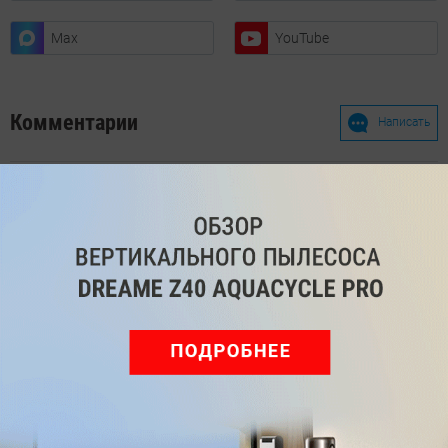
Max
YouTube
Комментарии
Написать
Мы знаем, вам есть что сказать!
Войдите
Зарегистрируйтесь
или
, чтобы
оставить комментарий
Рекомендуем