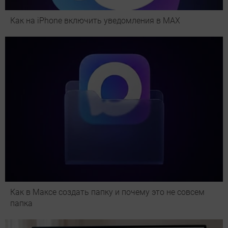
Как на iPhone включить уведомления в MAX
Как в Максе создать папку и почему это не совсем
папка