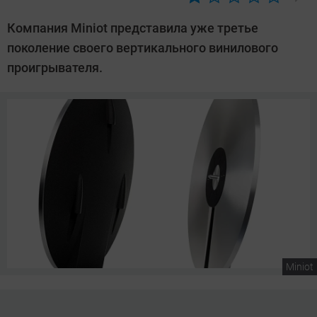
Автор:
Сергей
Компания Miniot представила уже третье
Калашников
поколение своего вертикального винилового
проигрывателя.
Miniot