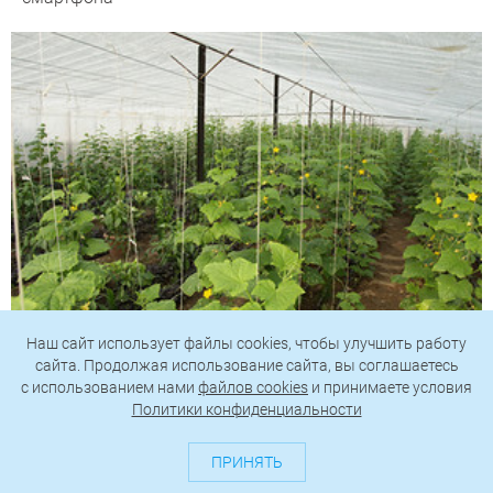
Наш сайт использует файлы cookies, чтобы улучшить работу
сайта. Продолжая использование сайта, вы соглашаетесь
Как сделать капельный полив своими руками на
c использованием нами
файлов cookies
и принимаете условия
огороде и в теплице
Политики конфиденциальности
ПРИНЯТЬ