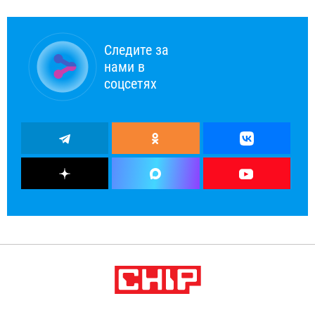
Следите за
нами в
соцсетях