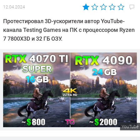
12.04.2024
Автор:
Сергей
Протестировал 3D-ускорители автор YouTube-
Калашников
канала Testing Games на ПК с процессором Ryzen
7 7800X3D и 32 ГБ ОЗУ.
YouTube