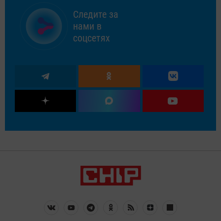
Следите за
нами в
соцсетях