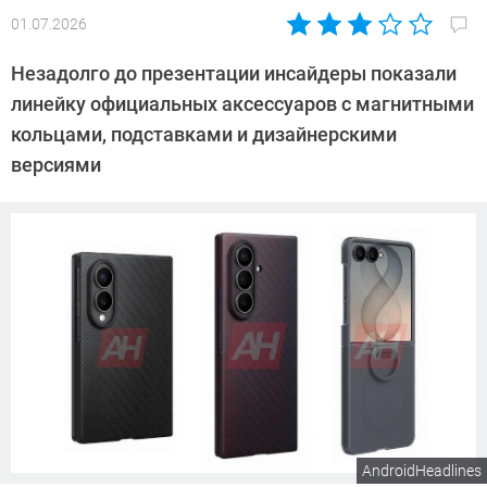
01.07.2026
Автор:
Азиза
Незадолго до презентации инсайдеры показали
Довлатова
линейку официальных аксессуаров с магнитными
кольцами, подставками и дизайнерскими
версиями
AndroidHeadlines