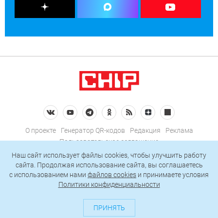
О проекте
Генератор QR-кодов
Редакция
Реклама
Пользовательское соглашение
Политика конфиденциальности
Наш сайт использует файлы cookies, чтобы улучшить работу
сайта. Продолжая использование сайта, вы соглашаетесь
Подписаться на рассылку
c использованием нами
файлов cookies
и принимаете условия
Политики конфиденциальности
© 2026 АО «БКМ», ОГРН 1027739494584, ИНН 7705056238
127018, Москва, ул. Полковая, д. 3, стр. 4, помещение I, комн. 23
ПРИНЯТЬ