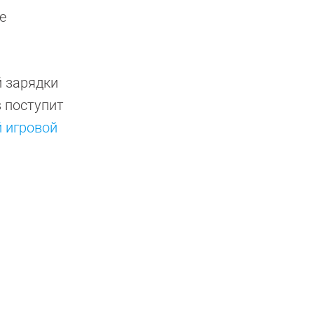
e
й зарядки
s поступит
 игровой