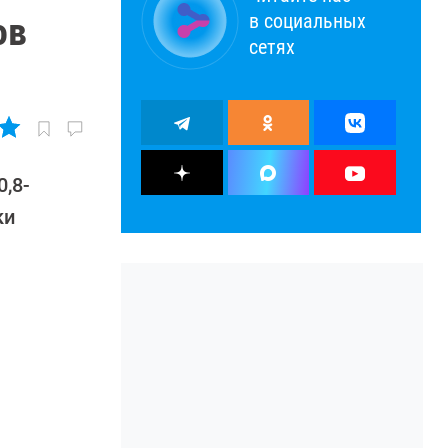
в социальных
ов
сетях
,8-
ки