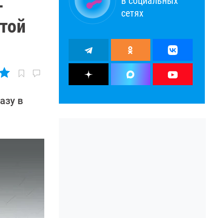
в социальных
-
сетях
той
азу в