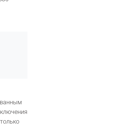
рованным
еключения
 только