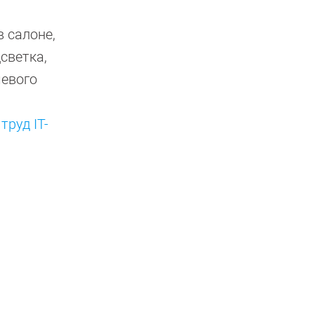
 салоне,
светка,
чевого
труд IT-