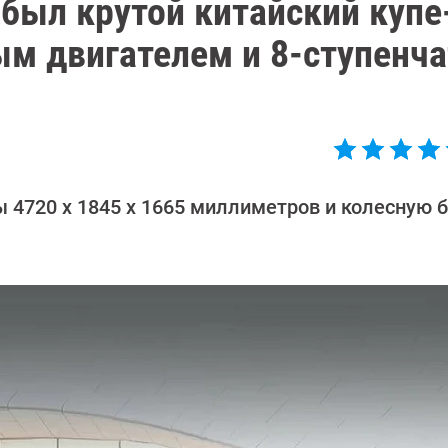
был крутой китайский купе
ым двигателем и 8-ступенча
 4720 х 1845 х 1665 миллиметров и колесную б