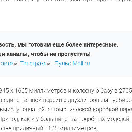
овость, мы готовим еще более интересные.
и каналы, чтобы не пропустить!
такте
🔹
Телеграм
🔹
Пульс Mail.ru
845 х
1665 миллиметров
и колесную базу в
2705
 в единственной версии с двухлитровым турби
осьмиступенчатой автоматической коробкой пер
 Привод, как и у большинства подобных моделей,
олне приличный -
185 миллиметров
.