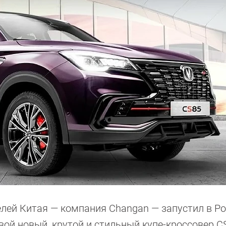
лей Китая — компания Changan — запустил в Р
вой новый, крутой и стильный купе-кроссовер C