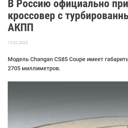
В Россию официально при
кроссовер с турбированн
АКПП
13.02.2023
Автор:
Павел
Кошик
Модель Changan CS85 Coupe имеет габариты
2705 миллиметров.