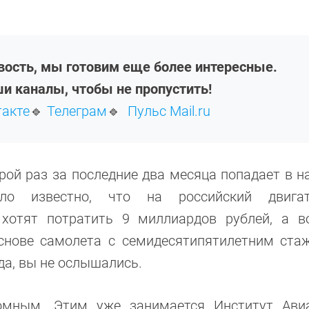
овость, мы готовим еще более интересные.
и каналы, чтобы не пропустить!
такте
🔹
Телеграм
🔹
Пульс Mail.ru
орой раз за последние два месяца попадает в н
ало известно, что на российский двига
 хотят потратить 9 миллиардов рублей, а в
основе самолета с семидесятипятилетним ста
да, вы не ослышались.
номным. Этим уже занимается Институт Ави