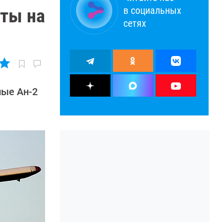
в социальных
еты на
сетях
ные Ан-2