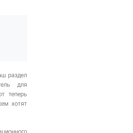
аш раздел
тель для
от теперь
жем хотят
ационного