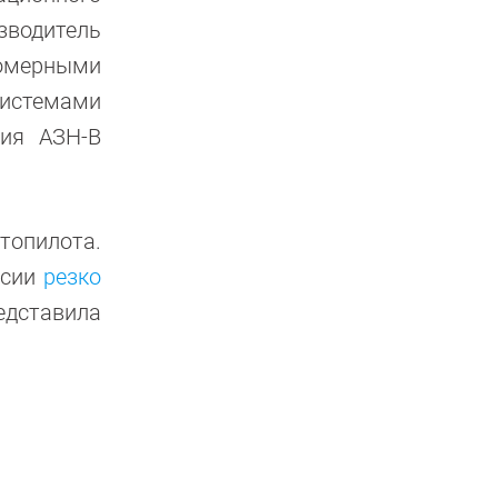
зводитель
ломерными
истемами
ия АЗН-В
топилота.
ссии
резко
дставила