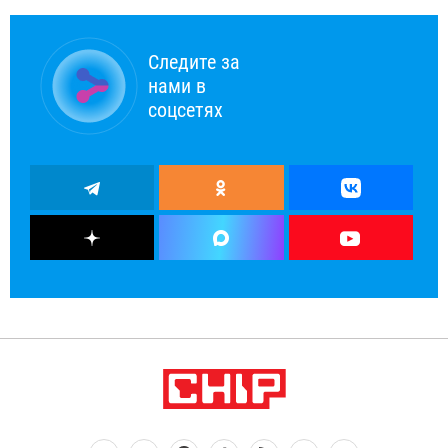
Следите за
нами в
соцсетях