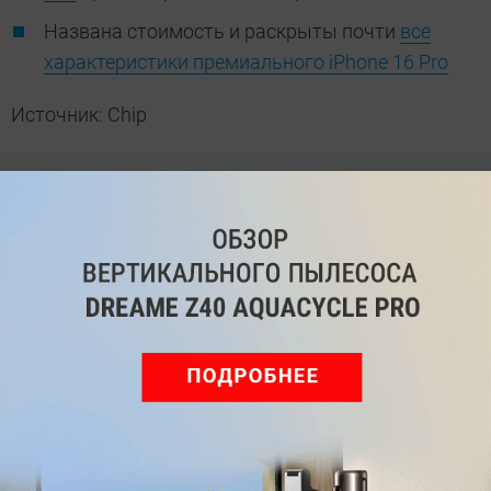
Названа стоимость и раскрыты почти
все
характеристики премиального iPhone 16 Pro
Источник: Chip
Автор
Азиза Довлатова
Редактор раздела новостей
Была ли статья интересна?
Поделиться