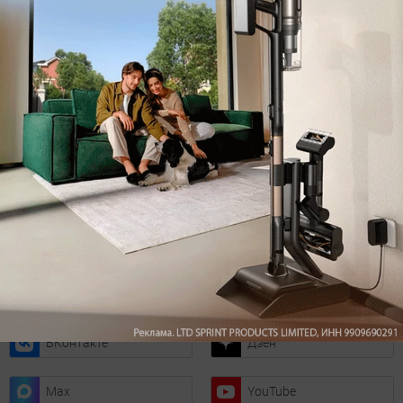
Подпишитесь на рассылку
с самыми популярными статьями
Подписаться
Нажимая кнопку подписаться, вы соглашаетесь
с
Правилами рассылок
и
Политикой конфиденциальности
Читайте нас в соц. сетях
Telegram
Одноклассники
ВКонтакте
Дзен
Max
YouTube