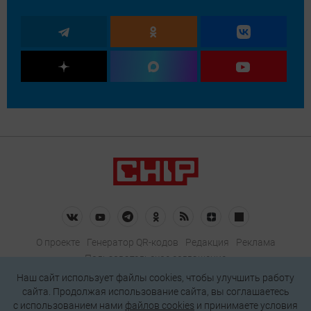
О проекте
Генератор QR-кодов
Редакция
Реклама
Пользовательское соглашение
Политика конфиденциальности
Наш сайт использует файлы cookies, чтобы улучшить работу
сайта. Продолжая использование сайта, вы соглашаетесь
Подписаться на рассылку
c использованием нами
файлов cookies
и принимаете условия