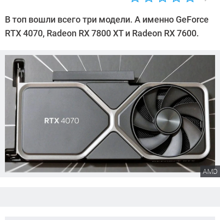
Автор:
Сергей
В топ вошли всего три модели. А именно GeForce
Калашников
RTX 4070, Radeon RX 7800 XT и Radeon RX 7600.
AMD