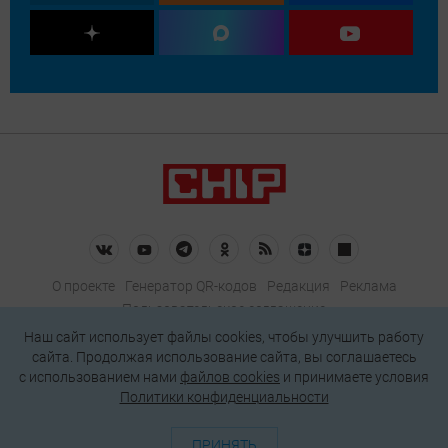
О проекте
Генератор QR-кодов
Редакция
Реклама
Пользовательское соглашение
Политика конфиденциальности
Наш сайт использует файлы cookies, чтобы улучшить работу
сайта. Продолжая использование сайта, вы соглашаетесь
Подписаться на рассылку
c использованием нами
файлов cookies
и принимаете условия
Политики конфиденциальности
© 2026 АО «БКМ», ОГРН 1027739494584, ИНН 7705056238
127018, Москва, ул. Полковая, д. 3, стр. 4, помещение I, комн. 23
ПРИНЯТЬ