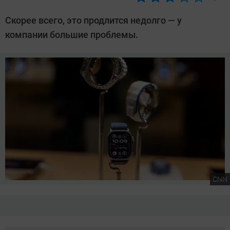
Автор:
Азиза
Скорее всего, это продлится недолго — у
Довлатова
компании большие проблемы.
CNN