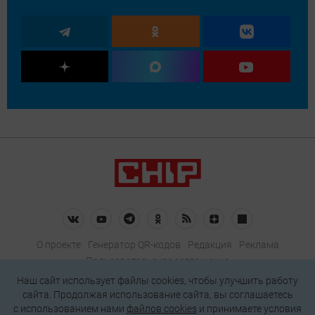
О проекте
Генератор QR-кодов
Редакция
Реклама
Пользовательское соглашение
Политика конфиденциальности
Наш сайт использует файлы cookies, чтобы улучшить работу
сайта. Продолжая использование сайта, вы соглашаетесь
Подписаться на рассылку
c использованием нами
файлов cookies
и принимаете условия