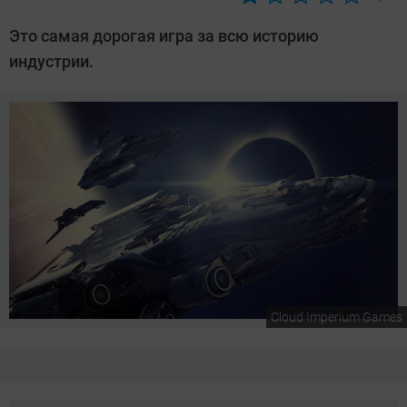
Автор:
Сергей
Это самая дорогая игра за всю историю
Калашников
индустрии.
Cloud Imperium Games