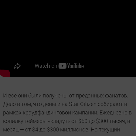
И все они были получены от преданных фанатов.
Дело в том, что деньги на Star Citizen собирают в
рамках краудфандинговой кампании. Ежедневно в
копилку геймеры «кладут» от $50 до $300 тысяч, в
месяц — от $4 до $300 миллионов. На текущий