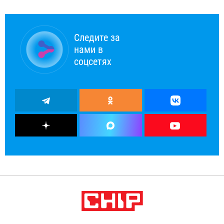
Следите за
нами в
соцсетях