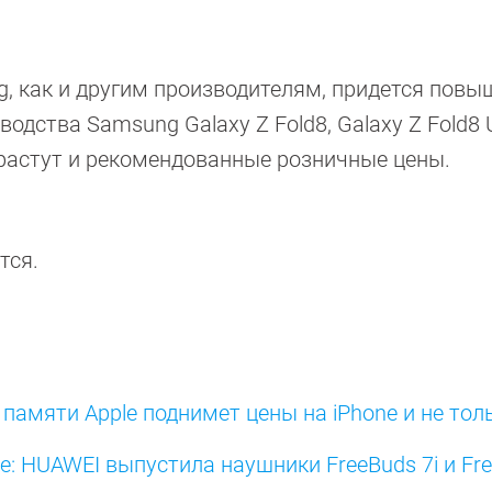
g, как и другим производителям, придется повы
одства Samsung Galaxy Z Fold8, Galaxy Z Fold8 U
ырастут и рекомендованные розничные цены.
ется.
 памяти Apple поднимет цены на iPhone и не тол
е: HUAWEI выпустила наушники FreeBuds 7i и Fr