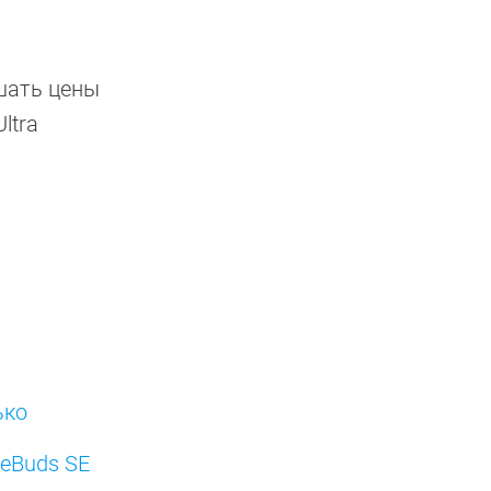
шать цены
ltra
ько
eeBuds SE