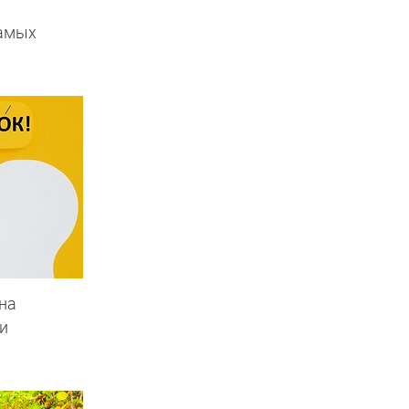
самых
на
и