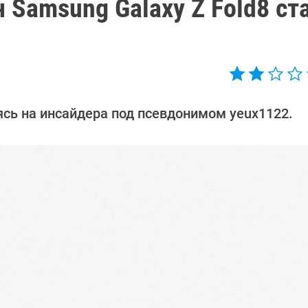
 Samsung Galaxy Z Fold8 ст
сь на инсайдера под псевдонимом yeux1122.