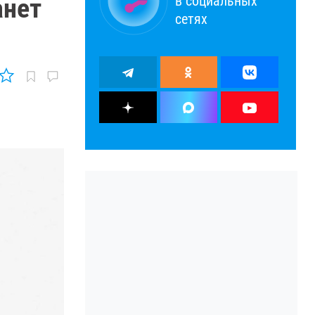
в социальных
анет
сетях