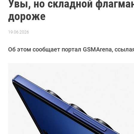
Увы, но складной флагман
дороже
19.06.2026
Автор:
Сергей
Калашников
Об этом сообщает портал GSMArena, ссылая