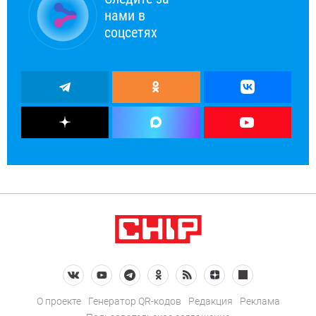
нами в
соцсетях
О проекте
Генератор QR-кодов
Редакция
Реклама