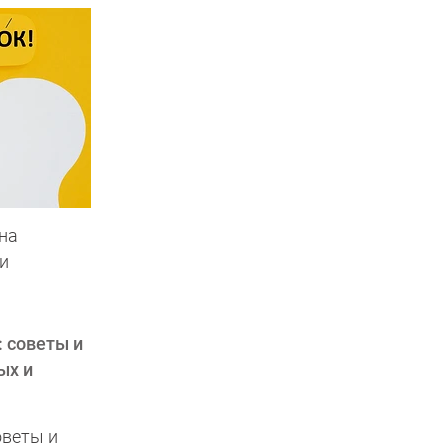
на
и
оветы и