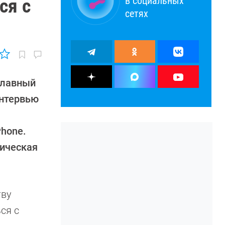
в социальных
ся с
сетях
главный
Интервью
Phone.
гическая
тву
ся с