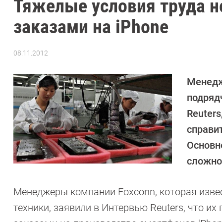
Тяжелые условия труда н
заказами на iPhone
08.11.2012
Автор:
CHIP
Менедж
подрядч
Reuters
справи
Основн
сложно
Менеджеры компании Foxconn, которая извес
техники, заявили в Интервью Reuters, что и