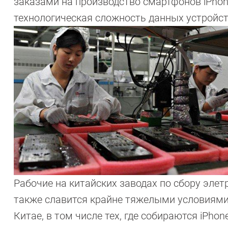
заказами на производство смартфонов iPhon
технологическая сложность данных устройст
Рабочие на китайских заводах по сбору эле
также славится крайне тяжелыми условиями 
Китае, в том числе тех, где собираются iPho