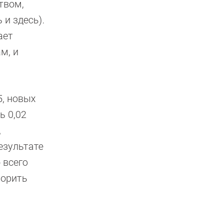
твом,
и здесь).
ает
м, и
5, новых
ь 0,02
,
езультате
 всего
ворить