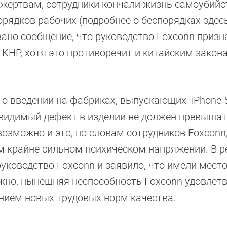
 жертвам, сотрудники кончали жизнь самоубийс
ядков рабочих (подробнее о беспорядках здесь 
вано сообщение, что руководство Foxconn призн
 КНР, хотя это противоречит и китайским закона
о введении на фабриках, выпускающих iPhone 
 видимый дефект в изделии не должен превышат
озможно и это, по словам сотрудников Foxconn
м крайне сильном психическом напряжении. В р
руководство Foxconn и заявило, что имели место
жно, нынешняя неспособность Foxconn удовлет
ением новых трудовых норм качества.