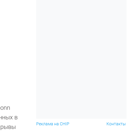
а
conn
нных в
Реклама на CHIP
Контакты
взрывы