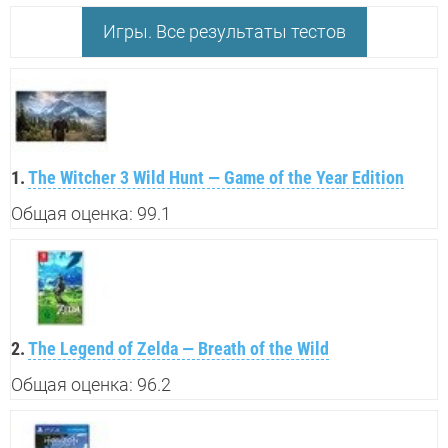
Игры. Все результаты тестов
1.
The Witcher 3 Wild Hunt — Game of the Year Edition
Общая оценка: 99.1
2.
The Legend of Zelda — Breath of the Wild
Общая оценка: 96.2