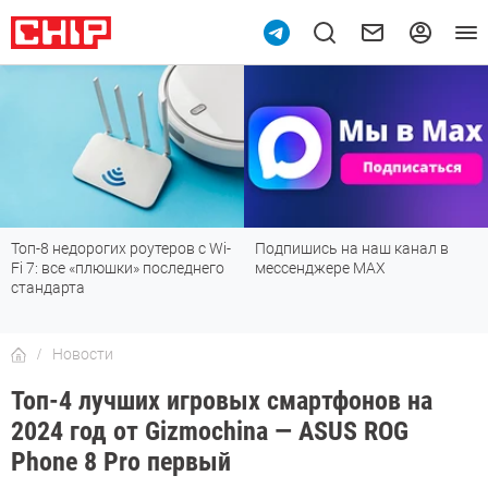
i-
Подпишись на наш канал в
Рейтинг телевизоров 2026:
о
мессенджере МАХ
лучшие модели для гостиной
детской, дачи и кухни
Новости
Топ-4 лучших игровых смартфонов на
2024 год от Gizmochina — ASUS ROG
Phone 8 Pro первый