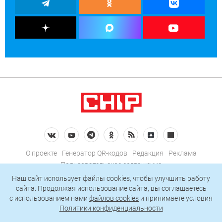
О проекте
Генератор QR-кодов
Редакция
Реклама
Пользовательское соглашение
Политика конфиденциальности
Наш сайт использует файлы cookies, чтобы улучшить работу
сайта. Продолжая использование сайта, вы соглашаетесь
Подписаться на рассылку
c использованием нами
файлов cookies
и принимаете условия
Политики конфиденциальности
© 2026 АО «БКМ», ОГРН 1027739494584, ИНН 7705056238