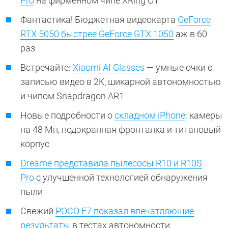
Pro
на фирменном чипе XRing O1
Фантастика! Бюджетная видеокарта
GeForce
RTX 5050 быстрее GeForce GTX 1050
аж в 60
раз
Встречайте:
Xiaomi AI Glasses
— умные очки с
записью видео в 2K, шикарной автономностью
и чипом Snapdragon AR1
Новые подробности о
складном iPhone
: камеры
на 48 Мп, подэкранная фронталка и титановый
корпус
Dreame представила пылесосы R10 и R10S
Pro
с улучшенной технологией обнаружения
пыли
Свежий
POCO F7 показал впечатляющие
результаты
в тестах автономности