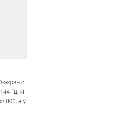
D-экран с
144 Гц. И
n 800, а у