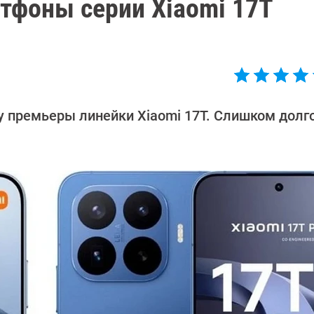
ртфоны серии Xiaomi 17T
у премьеры линейки Xiaomi 17T. Слишком долг