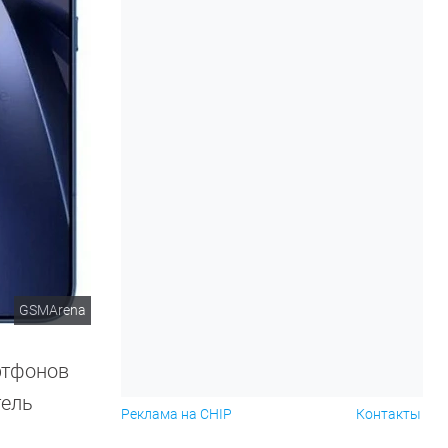
GSMArena
ртфонов
тель
Реклама на CHIP
Контакты