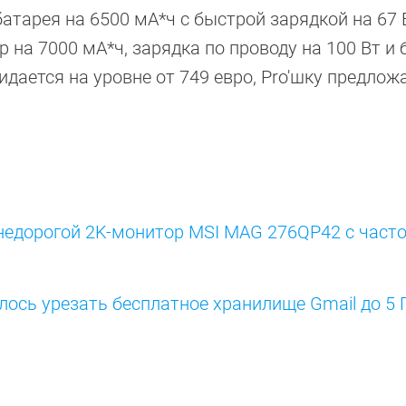
атарея на 6500 мА*ч с быстрой зарядкой на 67 
р на 7000 мА*ч, зарядка по проводу на 100 Вт и 
идается на уровне от 749 евро, Pro'шку предлож
едорогой 2K-монитор MSI MAG 276QP42 с часто
лось урезать бесплатное хранилище Gmail до 5 