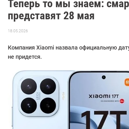
Теперь то мы знаем: сма
представят 28 мая
18.05.2026
Автор:
Сергей
Калашников
Компания Xiaomi назвала официальную дат
не придется.