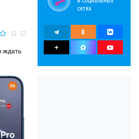
в социальных
сетях
о ждать