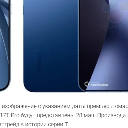
р-изображение с указанием даты премьеры сма
i 17T Pro будут представлены 28 мая. Производи
пгрейд в истории серии T.