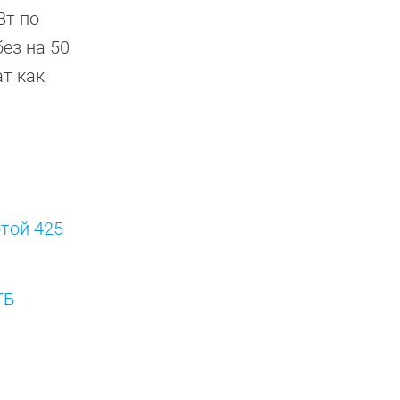
Вт по
без на 50
ат как
той 425
ГБ