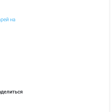
арей на
оделиться