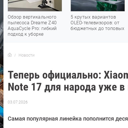
Обзор вертикального
5 крутых вариантов
пылесоса Dreame Z40
OLED-телевизоров: от
AquaCycle Pro: гибкий
бюджетных до топовых
подход к уборке
Новости
Теперь официально: Xiao
Note 17 для народа уже в
03.07.2026
Автор:
Азиза
Довлатова
Самая популярная линейка пополнится дес