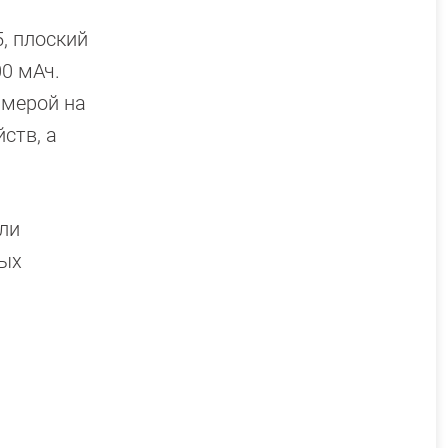
, плоский
0 мАч.
амерой на
ств, а
ли
вых