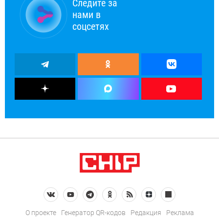
Следите за
нами в
соцсетях
О проекте
Генератор QR-кодов
Редакция
Реклама