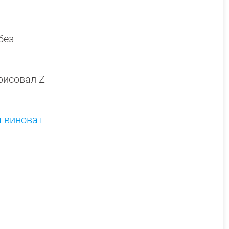
без
рисовал Z
м виноват