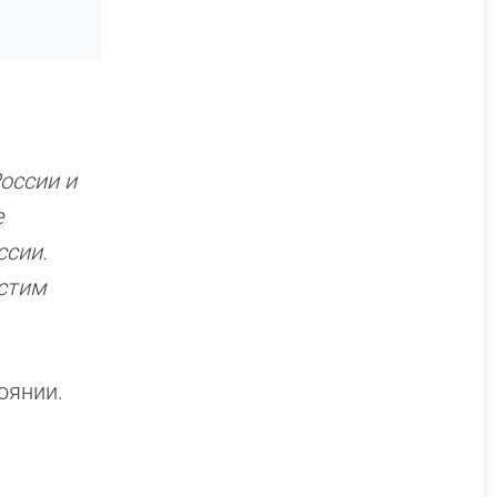
оссии и
е
ссии.
стим
оянии.