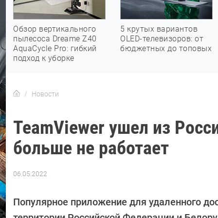
Обзор вертикального
5 крутых вариантов
пылесоса Dreame Z40
OLED-телевизоров: от
AquaCycle Pro: гибкий
бюджетных до топовых
подход к уборке
Новости
TeamViewer ушел из Росс
больше не работает
06.05.2022
Автор:
Сергей
Калашников
Популярное приложение для удаленного дос
территории Российской Федерации и Белору