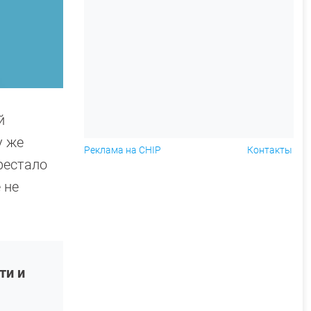
й
у же
Реклама на CHIP
Контакты
рестало
 не
ти и