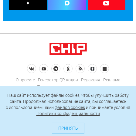
О проекте
Генератор QR-кодов
Редакция
Реклама
Пользовательское соглашение
Политика конфиденциальности
Наш сайт использует файлы cookies, чтобы улучшить работу
сайта. Продолжая использование сайта, вы соглашаетесь
Подписаться на рассылку
c использованием нами
файлов cookies
и принимаете условия
Политики конфиденциальности
© 2026 АО «БКМ», ОГРН 1027739494584, ИНН 7705056238
127018, Москва, ул. Полковая, д. 3, стр. 4, помещение I, комн. 23
ПРИНЯТЬ