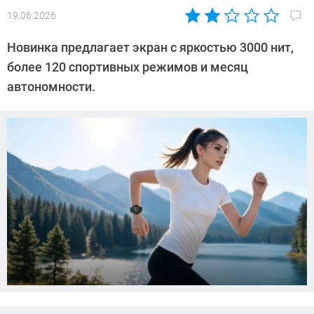
19.06.2026
Автор:
Азиза
Новинка предлагает экран с яркостью 3000 нит,
Довлатова
более 120 спортивных режимов и месяц
автономности.