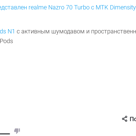
едставлен realme Nazro 70 Turbo с MTK Dimensity
ds N1
с активным шумодавом и пространствен
rPods
П