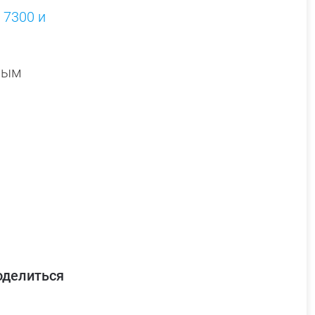
 7300 и
ным
оделиться