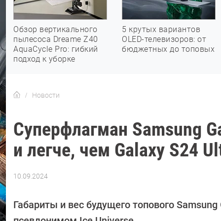
Обзор вертикального
5 крутых вариантов
пылесоса Dreame Z40
OLED-телевизоров: от
AquaCycle Pro: гибкий
бюджетных до топовых
подход к уборке
Новости
Суперфлагман Samsung Ga
и легче, чем Galaxy S24 Ul
10.09.2024
Автор:
Сергей
Калашников
Габариты и вес будущего топового Samsung
псевдонимом Ice Universe.