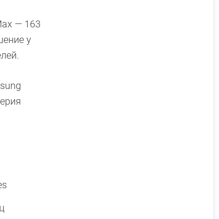
Max — 163
шение у
елей.
msung
Серия
ès
Гц