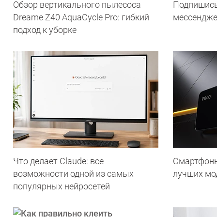
Обзор вертикального пылесоса
Подпишись
Dreame Z40 AquaCycle Pro: гибкий
мессендж
подход к уборке
Что делает Сlaude: все
Смартфоны 
возможности одной из самых
лучших мод
популярных нейросетей