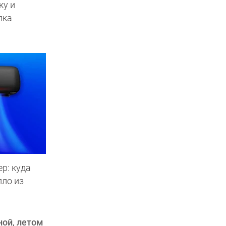
ку и
пка
р: куда
пло из