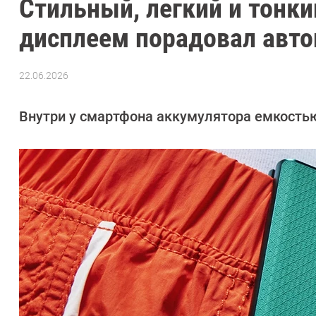
Стильный, легкий и тонкий
дисплеем порадовал авт
22.06.2026
Автор:
Сергей
Калашников
Внутри у смартфона аккумулятора емкостью