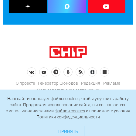
О проекте
Генератор QR-кодов
Редакция
Реклама
Пользовательское соглашение
Политика конфиденциальности
Наш сайт использует файлы cookies, чтобы улучшить работу
сайта. Продолжая использование сайта, вы соглашаетесь
Подписаться на рассылку
c использованием нами
файлов cookies
и принимаете условия
Политики конфиденциальности
© 2026 АО «БКМ», ОГРН 1027739494584, ИНН 7705056238
127018, Москва, ул. Полковая, д. 3, стр. 4, помещение I, комн. 23
ПРИНЯТЬ