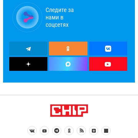
Следите за
нами в
соцсетях