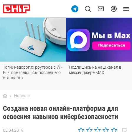
9
рогих роутеров с Wi-
Подпишись на наш канал в
Рейтинг т
 «плюшки» последнего
мессенджере МАХ
лучшие мо
а
детской, д
Новости
Создана новая онлайн-платформа для
освоения навыков кибербезопасности
03.04.2019