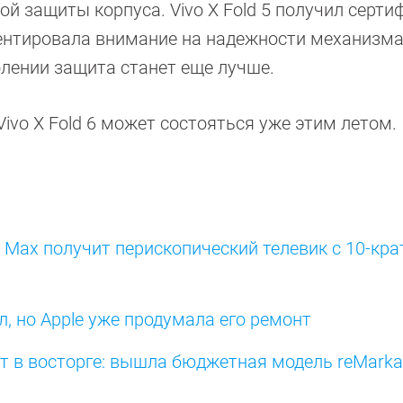
й защиты корпуса. Vivo X Fold 5 получил серт
кцентировала внимание на надежности механизм
олении защита станет еще лучше.
vo X Fold 6 может состояться уже этим летом.
 Max получит перископический телевик с 10-кр
л, но Apple уже продумала его ремонт
т в восторге: вышла бюджетная модель reMarkab