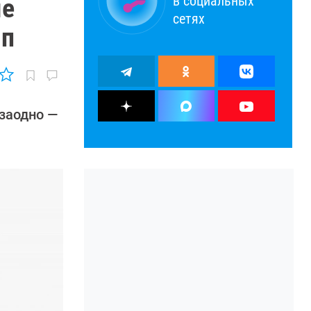
в социальных
ые
сетях
Мп
 заодно —