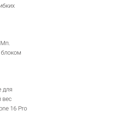
гибких
 Мп.
м блоком
е для
 вес
one 16 Pro