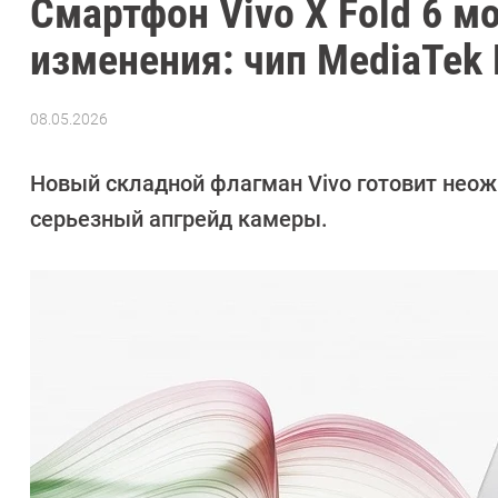
Смартфон Vivo X Fold 6 
изменения: чип MediaTek 
08.05.2026
Автор:
Азиза
Довлатова
Новый складной флагман Vivo готовит неожи
серьезный апгрейд камеры.