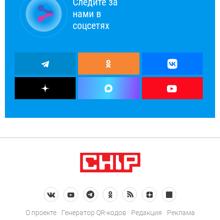
Следите за
нами в
соцсетях
О проекте
Генератор QR-кодов
Редакция
Реклама