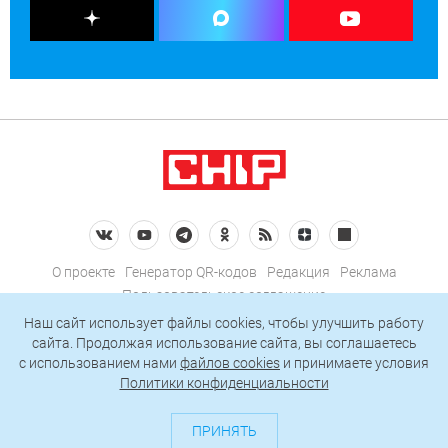
О проекте
Генератор QR-кодов
Редакция
Реклама
Пользовательское соглашение
Политика конфиденциальности
Наш сайт использует файлы cookies, чтобы улучшить работу
сайта. Продолжая использование сайта, вы соглашаетесь
Подписаться на рассылку
c использованием нами
файлов cookies
и принимаете условия
Политики конфиденциальности
© 2026 АО «БКМ», ОГРН 1027739494584, ИНН 7705056238
127018, Москва, ул. Полковая, д. 3, стр. 4, помещение I, комн. 23
ПРИНЯТЬ