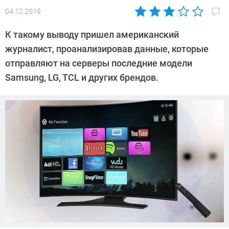
04.12.2019
Автор:
Павел
К такому выводу пришел американский
Кошик
журналист, проанализировав данные, которые
отправляют на серверы последние модели
Samsung, LG, TCL и других брендов.