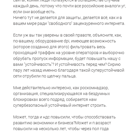
сайты, коими люди пользуются в большинстве случаев
каждый день, потому что почти все российские аналоги уг,
если они вообще есть.
Ничего тут не делается для защиты, делается всё, как и в
вашем мире ради "свободного" зацензуренного интернета.
Если уж вы так уверены в своей правоте, объясните, как,
по-вашему, оборудование dpi, имеющее возможность
(которое созданно для этого) фильтровать весь
проходящий траффик на уровне операторов и выборочно
обрубать пропуск информации, будет повышать нашу с
вами "устойчивость"? И устойчивость перед чем? Сирию
пару лет назад именно благодаря такой суперустойчивой
сети отрубили по щелчку пальца.
Мне действительно интересно, как роскомнадзор,
организация, специализирующаяся на бездумных
блокировках всего подряд, собирается нам
супербезопасный устойчивый интернет строить.
Может, тогда и ндс повысили, чтобы способствовать
развитию экономики и бизнеса?Может и п.возраст
повысили на несколько лет, чтобы через пол года