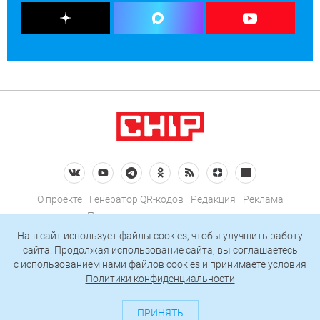
О проекте
Генератор QR-кодов
Редакция
Реклама
Пользовательское соглашение
Политика конфиденциальности
Наш сайт использует файлы cookies, чтобы улучшить работу
сайта. Продолжая использование сайта, вы соглашаетесь
Подписаться на рассылку
c использованием нами
файлов cookies
и принимаете условия
Политики конфиденциальности
© 2026 АО «БКМ», ОГРН 1027739494584, ИНН 7705056238
127018, Москва, ул. Полковая, д. 3, стр. 4, помещение I, комн. 23
ПРИНЯТЬ