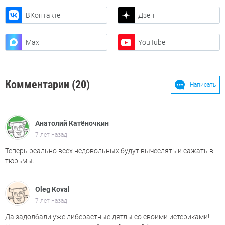
ВКонтакте
Дзен
Max
YouTube
Комментарии (20)
Написать
Анатолий Катёночкин
7 лет назад
Теперь реально всех недовольных будут вычеслять и сажать в
тюрьмы.
Oleg Koval
7 лет назад
Да задолбали уже либерастные дятлы со своими истериками!