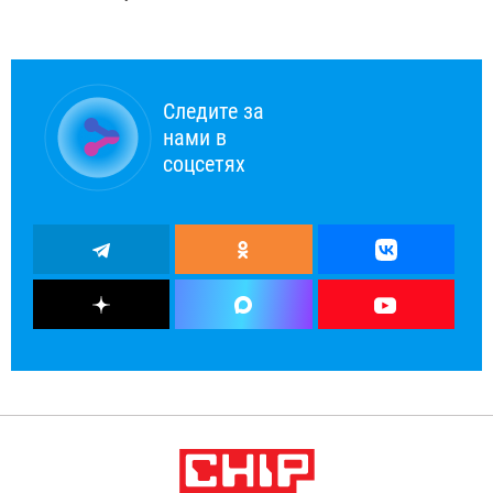
Следите за
нами в
соцсетях