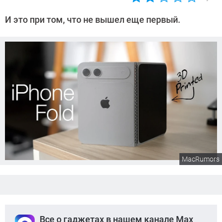
Автор:
Сергей
И это при том, что не вышел еще первый.
Калашников
MacRumors
Все о гаджетах в нашем канале Max