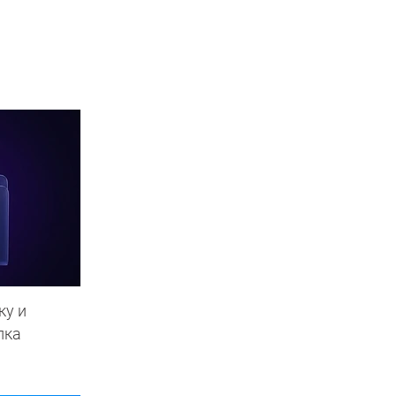
ку и
пка