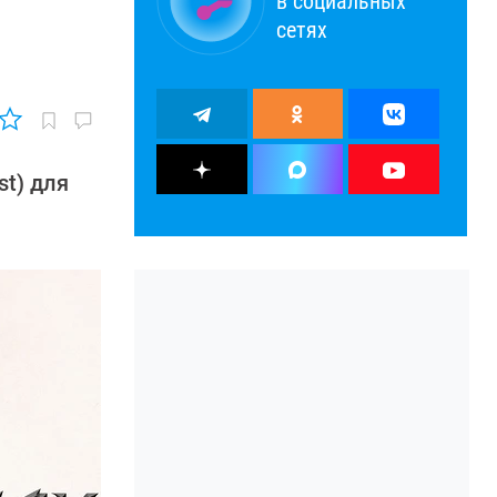
в социальных
сетях
st) для