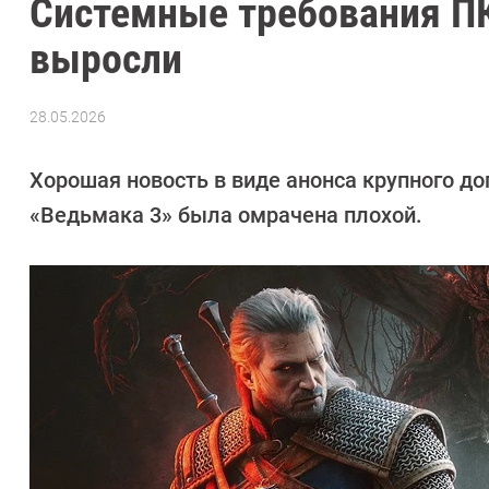
Системные требования ПК
выросли
28.05.2026
Автор:
Сергей
Калашников
Хорошая новость в виде анонса крупного до
«Ведьмака 3» была омрачена плохой.