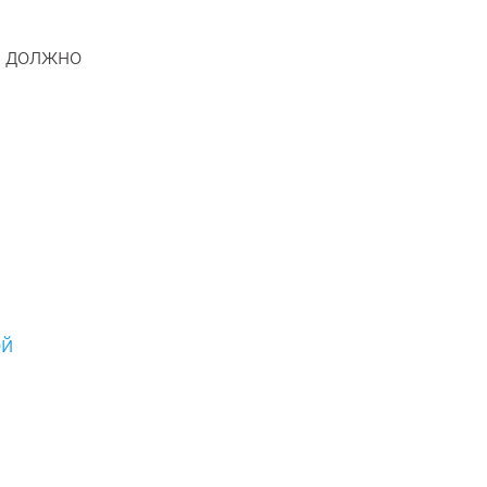
C должно
ой