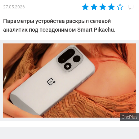
27.05.2026
Автор:
Сергей
Параметры устройства раскрыл сетевой
Калашников
аналитик под псевдонимом Smart Pikachu.
OnePlus