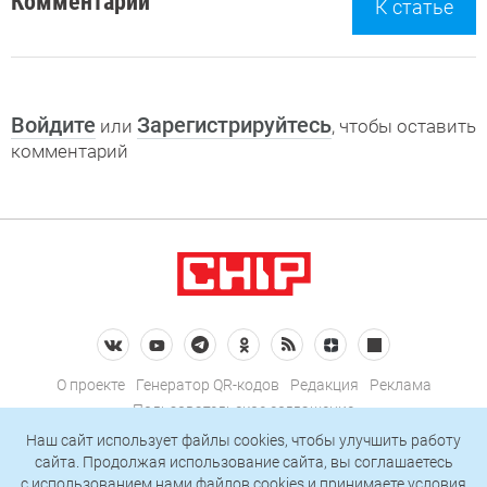
Комментарии
К статье
Войдите
Зарегистрируйтесь
или
, чтобы оставить
комментарий
О проекте
Генератор QR-кодов
Редакция
Реклама
Пользовательское соглашение
Политика конфиденциальности
Наш сайт использует файлы cookies, чтобы улучшить работу
сайта. Продолжая использование сайта, вы соглашаетесь
Подписаться на рассылку
c использованием нами
файлов cookies
и принимаете условия