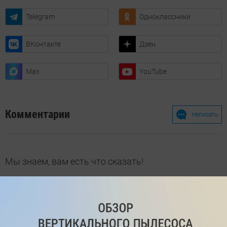
Telegram
Одноклассники
ВКонтакте
Дзен
Max
YouTube
Комментарии
Написать
Мы знаем, вам есть что сказать!
Войдите
Зарегистрируйтесь
или
, чтобы
оставить комментарий