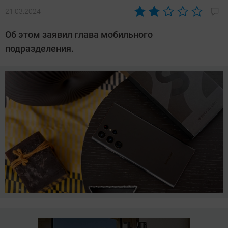
21.03.2024
Автор:
Азиза
Об этом заявил глава мобильного
Довлатова
подразделения.