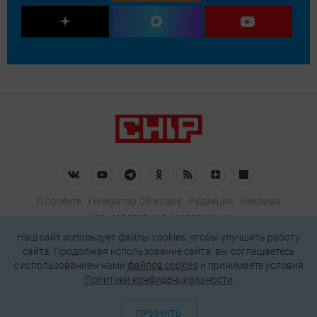
О проекте
Генератор QR-кодов
Редакция
Реклама
Пользовательское соглашение
Политика конфиденциальности
Наш сайт использует файлы cookies, чтобы улучшить работу
сайта. Продолжая использование сайта, вы соглашаетесь
Подписаться на рассылку
c использованием нами
файлов cookies
и принимаете условия
Политики конфиденциальности
© 2026 АО «БКМ», ОГРН 1027739494584, ИНН 7705056238
127018, Москва, ул. Полковая, д. 3, стр. 4, помещение I, комн. 23
ПРИНЯТЬ