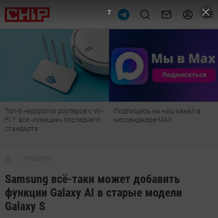
6
рогих роутеров с Wi-
Подпишись на наш канал в
Рейтинг т
 «плюшки» последнего
мессенджере МАХ
лучшие мо
а
детской, д
Новости
Samsung всё-таки может добавить
функции Galaxy AI в старые модели
Galaxy S